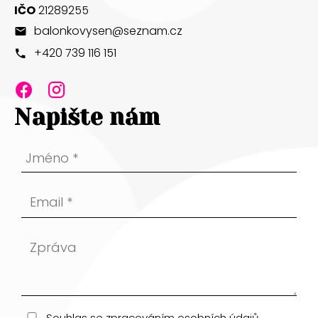
IČO
21289255
balonkovysen@seznam.cz
+420 739 116 151
.
.
Napište nám
Souhlas se zpracováním osobních údajů